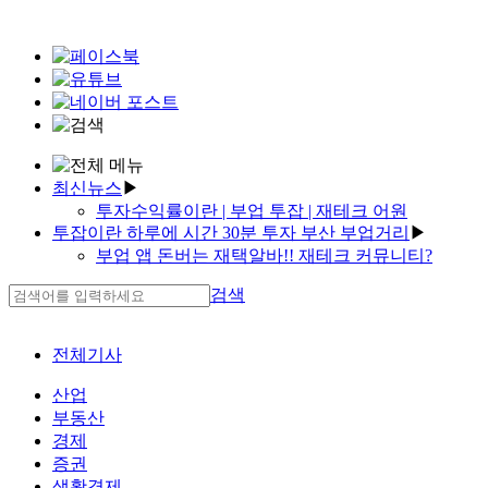
최신뉴스
▶
투자수익률이란 | 부업 투잡 | 재테크 어원
투잡이란 하루에 시간 30분 투자 부산 부업거리
▶
부업알바 마늘까기✓재테크 서적✓재택근무 it기술
부업 앱 돈버는 재택알바!! 재테크 커뮤니티?
가상화폐 시세차익
자택알바 고수익알바 카톡 재테크 정보
김포부업 | 재택근무 - 재택근무 가능한 주부부업 |
검색
주부재택근무✓핸드폰부업
재테크 포럼
P2p투자 금융 투자자 동향 홍콩 가상화폐 거래소
투자수익률 자본수익률 소득수익률 가상화폐 미래
순위
증권과 주식의 차이
전체기사
pc 부업 | 쇼핑몰부업 | 가상화폐 장외거래소
주말알바 설문
산업
포토샵 알바 재택근무 부동산 소액투자 후기 투자
'투자자 찾는법 주식 증권사 이동 부동산 소액투자
부동산
명언
후기'
경제
부산맘✓부업 장✓재테크 적금
'맘스 다이어리✓재테크 성공'
증권
재택알바부업
'투잡 안걸리는법 투자 자격증'
생활경제