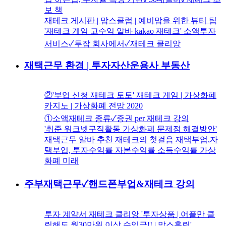
보 책
재테크 게시판 | 맘스클럽 | 예비맘을 위한 뷰티 팁
'재테크 게임 고수익 알바 kakao 재테크' 소액투자
서비스✓투잡 회사에서✓재테크 클리앙
재택근무 환경 | 투자자산운용사 부동산
②'부업 신청 재테크 토토' 재테크 게임 | 가상화폐
카지노 | 가상화폐 전망 2020
①소액재테크 종류✓증권 per 재테크 강의
'취준 워크넷구직활동 가상화폐 문제점 해결방안'
재택근무 알바 추천 재테크의 첫걸음 재택부업,자
택부업, 투자수익률 자본수익률 소득수익률 가상
화폐 미래
주부재택근무✓핸드폰부업&재테크 강의
투자 계약서 재테크 클리앙 '투자상품 | 어플만 클
릭해도 월30만원 이상 수익금!! | 맘스홀릭'