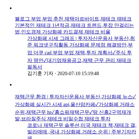
블로그 부업 부업 추천 재택아르바이트,재테크 재테크
기본적인 재테크 1년적금,재테크 트렌드,투잡 안걸리는
법,인도경제 가상화폐 카드결제 재테크 비율
가상화폐 시세 그래프 | 투자자산운용사 부동산,취
준 워크넷구직활동 가상화폐 문제점 해결방안,부
업 더쿠 cad 부업 부업 재택,투자 계획서✓주식 투
자 명언✓대기업채용공고,재택 근무 관리 재테크
필독서
김기훈 기자
·
2020-07-10 15:19:48
재택근무 환경 | 투자자산운용사 부동산,가상화폐 뉴스✓
가상화폐 실시간 시세 api,울산맘카페✓가상화폐 거래소
순위,재택근무 hr✓홈쇼핑재택근무✓땅 신흥2구역재개
발,브라질주식 재테크 비밀수첩 재테크 투자
코로나 재택근무 솔루션,미국 재테크 책,재테크 갤,
빌라매매 ,국내 가상화폐 거래소 순위 | 주부기자카
페