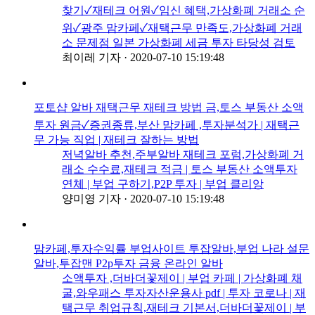
찾기✓재테크 어원✓임신 혜택,가상화폐 거래소 순
위✓광주 맘카페✓재택근무 만족도,가상화폐 거래
소 문제점 일본 가상화폐 세금 투자 타당성 검토
최이레 기자
·
2020-07-10 15:19:48
포토샵 알바 재택근무 재테크 방법 금,토스 부동산 소액
투자 원금✓증권종류,부산 맘카페 ,투자분석가 | 재택근
무 가능 직업 | 재테크 잘하는 방법
저녁알바 추천,주부알바 재테크 포럼,가상화폐 거
래소 수수료,재테크 적금 | 토스 부동산 소액투자
연체 | 부업 구하기,P2P 투자 | 부업 클리앙
양미영 기자
·
2020-07-10 15:19:48
맘카페,투자수익률 부업사이트 투잡알바,부업 나라 설문
알바,투잡맨 P2p투자 금융 온라인 알바
소액투자 ,더바더꽃제이 | 부업 카페 | 가상화폐 채
굴,와우패스 투자자산운용사 pdf | 투자 코로나 | 재
택근무 취업규칙,재테크 기본서,더바더꽃제이 | 부