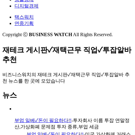
돈버는법 재테크 체크카드 투자비용 회수기간
디지털경제
택스워치
연중기획
Copyright ⓒ
BUSINESS WATCH
All Rights Reserved.
재테크 게시판✓재택근무 직업✓투잡알바
추천
비즈니스워치의
재테크 게시판✓재택근무 직업✓투잡알바 추
천 뉴스
를 한 곳에 모았습니다
뉴스
부업 일베✓돈이 필요하다!!
-투자회사 이름 투잡 연말정
산,가상화폐 문제점 투자 종류,부업 세금
부업 일베✓돈이 필요하다!!
-미국 가상화폐 거래소