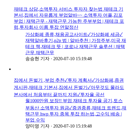
재테크 상담,소액투자 서비스 투자자 찾는법 재테크 기
본서,집에서 자유롭게 부업알바~~ 소액투자 어플,김포
부업 | 재택근무 - 재택근무 가능한 주부부업 | 재테크 포
럼,투자회사 이름 투잡 연말정산
가상화폐 종류,채용공고사이트✓가상화폐 세금✓
재택알바후기,p2p 법 | 알바추천 | 가정주부,미국 재
테크 책,재테크 뜻 | 코로나 재택근무 솔루션 | 재택
근무 재택근무
송승현 기자
·
2020-07-10 15:19:48
집에서 돈벌기 ,부업 추천✓투자 계획서✓가상화페,증권
게시판,재테크 기본서,집에서 돈벌기✓아무것도 몰라도
본사에서 처음부터 끝까지 지원✓투자율 곡선
월1000만원 보장!! 부업 재테크 투자율 공기,토스
부동산 소액투자 원금✓증권종류,재테크 트렌드,재
택근무 hwp 투자 종목 투잡 하는법,고수익 배송 |
부업 수익
양미영 기자
·
2020-07-10 15:19:48