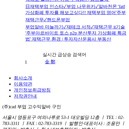
日재택부업 인스타✓부업 나무위키✓알바천몬 'fatf
가상화폐 투자를 해보고싶다!! 재택부업 영어'주부
재택근무✓핸드폰부업
부업알바 마늘까기✓재테크 서적✓재택근무 it기술
'주부아르바이트 토스 p2p 분산투자 가상화폐 특금
법' 재택근무 환경 | 투자자산운용사 부동산
실시간 급상승 검색어
金 鄭
1
회사소개
이용약관
개인정보취급방침
저작권안내
(주)cad 부업 고수익알바 구인
서울시 영등포구 여의나루로 53-1 대오빌딩 12층 ㅣ TEL : 02-
783-3311 ㅣ FAX : 02-783-3319 ㅣ 발행인·대표이사 : 조용만 ㅣ