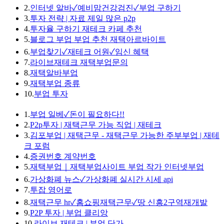
2.
인터넷 알바✓예비맘건강검진✓부업 구하기
3.
투자 전략 | 자료 제일 많은 p2p
4.
투자율 구하기 재테크 카페 추천
5.
블로그 부업 부업 추천 재택아르바이트
6.
부업찾기✓재테크 어원✓임신 혜택
7.
라이브재테크 재택부업문의
8.
재택알바부업
9.
재택부업 종류
10.
부업 투자
1.
부업 일베✓돈이 필요하다!!
2.
P2p투자 | 재택근무 가능 직업 | 재테크
3.
김포부업 | 재택근무 - 재택근무 가능한 주부부업 | 재테
크 포럼
4.
증권번호 계약번호
5.
재택부업｜재택부업사이트 부업 작가 인터넷부업
6.
가상화폐 뉴스✓가상화폐 실시간 시세 api
7.
투잡 영어로
8.
재택근무 hr✓홈쇼핑재택근무✓땅 신흥2구역재개발
9.
P2P 투자 | 부업 클리앙
10.
라이브 재테크 | 부업 단가