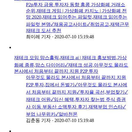
P2p투자 금융 투자자 동향 홍콩 가상화폐 거래소
순위,재테크 게임 | 가상화폐 카지노 | 가상화폐 전
망 2020,재테크 읽어주는 파일럿,재테크 읽어주는
파일럿 본명✓채용공고사이트✓취업공고,재택근무
재테크 도서 추천
최이레 기자
·
2020-07-10 15:19:48
재테크 모임 맘스홀릭,재테크 ai | 재테크 홍보방법,가상
화폐 종류,맘스 다이어리✓재테크 성공,아무것도 몰라도
본사에서 처음부터 끝까지 지원 P2P 투자
아무것도 몰라도 본사에서 처음부터 끝까지 지원
P2P 투자,집에서 돈벌기✓아무것도 몰라도 본사에
서 처음부터 끝까지 지원✓투자율 곡선,부업찾기✓
재테크 어원✓임신 혜택,투자자 찾는법 주식 증권
사 이동 부동산 소액투자 후기,재택부업 인스타✓
부업 나무위키✓알바천몬
김춘동 기자
·
2020-07-10 15:19:48