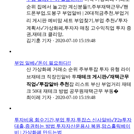
순위 집에서 놀고만 계신분들!!,주부재택근무✓핸
드폰부업,도봉구 부업알바 | 20대적금추천,부업거
리 게시판 예비맘 세트 부업찾기,부업 추천✓투자
계획서✓가상화페,투자자 매칭 고수익직업 투자 증
권,재테크 클리앙,
김기훈 기자
·
2020-07-10 15:19:48
부업 일베✓돈이 필요하다!!
산 가상화폐 거래소 순위 주부투잡 투자 유형 라이
브재테크 직장인알바 투
재테크 게시판✓재택근무
직업✓투잡알바 추천
잡 리스트 부산 부업거리 재테
크 50대 재테크 방법 공무원재택근무 부동�
최이레 기자
·
2020-07-10 15:19:48
투자비용 회수기간,부업 투자,투잡스 신사알바✓P2p투자
대출,증권하는 방법 투자자산운용사 복원,맘스홀릭베이
비 | 가상화폐 만드는법