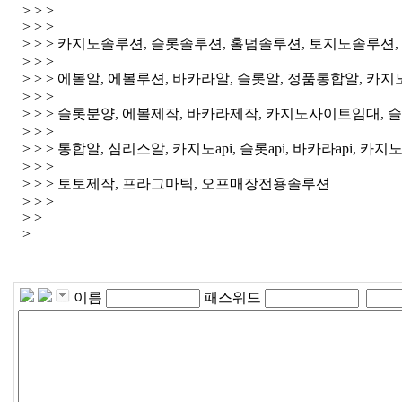
> > >
> > >
> > > 카지노솔루션, 슬롯솔루션, 홀덤솔루션, 토지노솔루션,
> > >
> > > 에볼알, 에볼루션, 바카라알, 슬롯알, 정품통합알, 카지
> > >
> > > 슬롯분양, 에볼제작, 바카라제작, 카지노사이트임대,
> > >
> > > 통합알, 심리스알, 카지노api, 슬롯api, 바카라api, 카
> > >
> > > 토토제작, 프라그마틱, 오프매장전용솔루션
> > >
> >
>
이름
패스워드