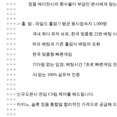
> > > 정품 에이전시의 환수율이 부담인 본사에게 맞는
> > >
> > >
> > >
> > > -> 홀 덤 - 와일드 홀덤 !! 평균 동시접속자 1,500
> > >
> > > 국내 최다 유저 보유, 한국 맞춤형 간편 베팅 
> > >
> > > 하프 베팅과 기존 홀덤식 베팅의 조화
> > >
> > > 한국 맞춤형 빠른게임
> > >
> > > 기다림 없는 입장, 베팅시간 7초로 빠른게임 
> > >
> > > AI 없는 100% 실유저 인증
> > >
> > >
> > >
> > > 신규오픈시 전담 CS팀 케어를 해드립니다.
> > >
> > > 카지노, 슬롯 정품 통합알 합리적인 가격으로 공급해 
> > >
> > >