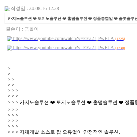
작성일 : 24-08-16 12:28
카지노솔루션 ❤️ 토지노솔루션 ❤️ 홀덤솔루션 ❤️ 정품통합알 ❤️ 슬롯솔루
글쓴이 :
금돌이
https://www.youtube.com/watch?v=EEa2J_PwFLA
[1225]
https://www.youtube.com/watch?v=EEa2J_PwFLA
[1230]
>
>
> >
> >
> > >
> > >
> > > 카지노솔루션 ❤️ 토지노솔루션 ❤️ 홀덤솔루션 ❤️ 정
> > >
> > >
> > >
> > >
> > > 자체개발 소스로 잡 오류없이 안정적인 솔루션,