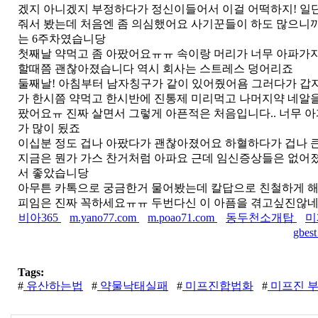
겠지 아니겠지 부정하다가 정신이들어서 이걸 어떡하지! 일
줘서 봤는데 처음엔 좀 의심했어요 사기꾼들이 하도 많으니까
는 6주차였습니당
첫째날 약먹고 좀 아팠어요ㅠㅠ 속이랑 머리가 너무 아파가
할때쯤 괜찮아졌습니다 역시 회사는 스트레스 덩어리죠
둘째날! 아침부터 남자칭구가 같이 있어줬어욤 그러다가 
가 한시쯤 약먹고 한시반에 진통제 미리먹고 나머지약 네알을
팠어요ㅠ 진짜 살면서 그렇게 아픈적은 처음입니다.. 너무 
가 많이 됬죠
이십분 정도 겁나 아팠다가 괜찮아졌어요 하혈하다가 겁나 
지금은 뭔가 가스 찬거처럼 아파요 근데 임신증상들은 없어졌
서 좋았습니당
아무튼 카톡으로 궁금한거 물어봤는데 칼답으로 친철하게 
피임은 진짜 꼭하세요ㅠㅠ 두번다신 이 아픔을 겪고싶진않
비아365
m.yano77.com
m.poao71.com
동두천소개탑
미
gbes
Tags:
#
유산하는법
#
약물낙태실패
#
미프진합법화
#
미프진 부