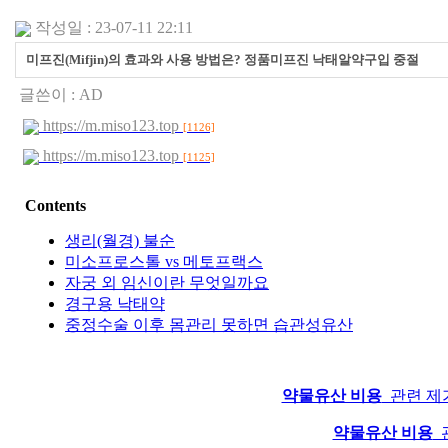
작성일 : 23-07-11 22:11
미프진(Mifjin)의 효과와 사용 방법은? 정품미프진 낙태알약구입 중절
글쓴이 :
AD
https://m.miso123.top
[1126]
https://m.miso123.top
[1125]
Contents
생리(월경) 불순
미소프로스톨 vs 메토프랙스
자궁 외 임신이란 무엇일까요
​경구용 낙태약
중정수술 이후 몸관리 못하면 습관성유산
약물유산 비용
관련 제가
약물유산 비용
관